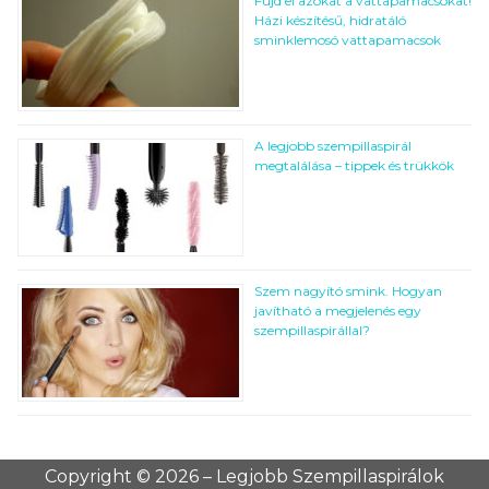
Fújd el azokat a vattapamacsokat!
Házi készítésű, hidratáló
sminklemosó vattapamacsok
A legjobb szempillaspirál
megtalálása – tippek és trükkök
Szem nagyító smink. Hogyan
javítható a megjelenés egy
szempillaspirállal?
Copyright © 2026 – Legjobb Szempillaspirálok