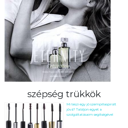
szépség trükkök
Mi teszi egy jó szempillaspirált
jóvá? Találjon egyet a
szolgáltatásaim segítségével