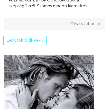
kozmetikum, a nők gondoskodtak a
szépségükről. Számos módon kiemelték […]
Olvass többet »
Legutóbbi cikkek »