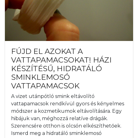
FÚJD EL AZOKAT A
VATTAPAMACSOKAT! HÁZI
KÉSZÍTÉSŰ, HIDRATÁLÓ
SMINKLEMOSÓ
VATTAPAMACSOK
A vizet utánpótló smink eltávolító
vattapamacsok rendkívül gyors és kényelmes
módszer a kozmetikumok eltávolítására. Egy
hibájuk van, méghozzá relatíve drágák.
Szerencsére otthon is olcsón elkészíthetőek.
Ismerd meg a hidratáló sminklemosó