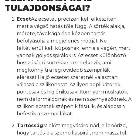
TULAJDONSÁGAI?
Ecset
Az ecsetet precízen kell elkészíteni,
mert a végső hatás tőle függ. A sörték alakja,
mérete, távolsága és a kézben tartás
befolyásolja a megjelenés módját. Ne
feltétlenül kell kúposnak lennie a végén, mert
vannak golyós spirálok is. Az ecset különböző
hosszúságú sörtékkel rendelkezik, ami
megkönnyíti a legrövidebb szempillák
elérését.Ha jó ecsetet szeretnél választani,
válaszd a szilikonosat. Az ilyen applikátorok
pontosak és higiénikusak. Könnyen moshatók,
nem deformálódnak és nem szennyeződnek. A
szilikon ecsetek szépen kifésülik, és alaposan
befestik a szempillákat.
Tartósság
Mielőtt megvásárolnád, ellenőrizd,
hogy tartós-e a szempillaspirál, nem maszatol,