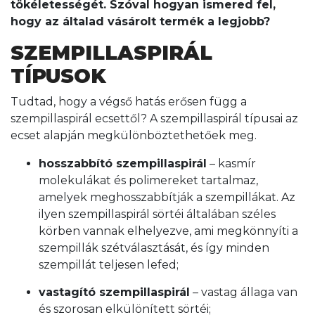
tökéletességét. Szóval hogyan ismered fel,
hogy az általad vásárolt termék a legjobb?
SZEMPILLASPIRÁL
TÍPUSOK
Tudtad, hogy a végső hatás erősen függ a
szempillaspirál ecsettől? A szempillaspirál típusai az
ecset alapján megkülönböztethetőek meg.
hosszabbító szempillaspirál
– kasmír
molekulákat és polimereket tartalmaz,
amelyek meghosszabbítják a szempillákat. Az
ilyen szempillaspirál sörtéi általában széles
körben vannak elhelyezve, ami megkönnyíti a
szempillák szétválasztását, és így minden
szempillát teljesen lefed;
vastagító szempillaspirál
– vastag állaga van
és szorosan elkülönített sörtéi;