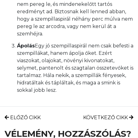
nem pereg le, és mindenekelőtt tartós
eredményt ad. Biztosnak kell lenned abban,
hogy a szempillaspirál néhány perc múlva nem
pereg le az arcodra, vagy nem kerül át a
szemhéjra.
Ápolás
Egy jó szempillaspirál nem csak befesti a
szempillákat, hanem ápolja őket. Ezért
viaszokat, olajokat, növényi kivonatokat,
selymet, pantenolt és szagtalan összetevőket is
tartalmaz. Hála nekik, a szempillák fényesek,
hidratáltak és tápláltak, és maga a smink is
sokkal jobb lesz.
ELŐZŐ CIKK
KÖVETKEZŐ CIKK
VÉLEMÉNY, HOZZÁSZÓLÁS?