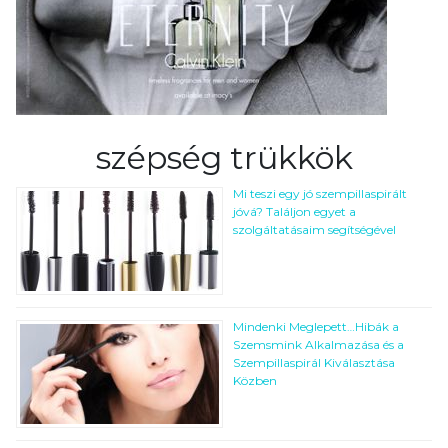
szépség trükkök
Mi teszi egy jó szempillaspirált
jóvá? Találjon egyet a
szolgáltatásaim segítségével
Mindenki Meglepett…Hibák a
Szemsmink Alkalmazása és a
Szempillaspirál Kiválasztása
Közben