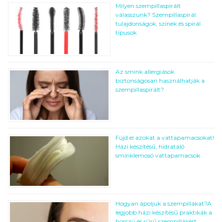
Milyen szempillaspirált
válasszunk? Szempillaspirál:
tulajdonságok, színek és spirál
típusok
Az smink allergiások
biztonságosan használhatják a
szempillaspirált?
Fújd el azokat a vattapamacsokat!
Házi készítésű, hidratáló
sminklemosó vattapamacsok
Hogyan ápoljuk a szempillákat?A
legjobb házi készítésű praktikák a
hosszú és sűrű szempillákért