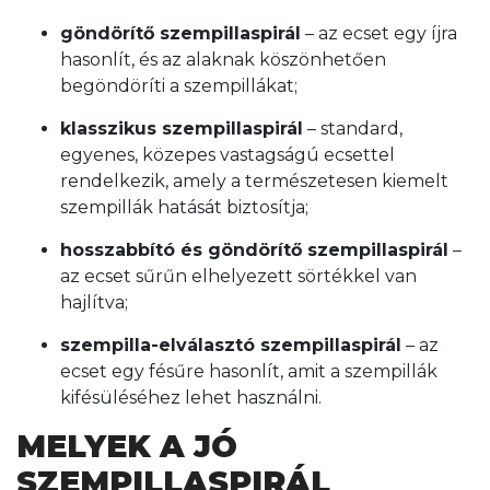
göndörítő szempillaspirál
– az ecset egy íjra
hasonlít, és az alaknak köszönhetően
begöndöríti a szempillákat;
klasszikus szempillaspirál
– standard,
egyenes, közepes vastagságú ecsettel
rendelkezik, amely a természetesen kiemelt
szempillák hatását biztosítja;
hosszabbító és göndörítő szempillaspirál
–
az ecset sűrűn elhelyezett sörtékkel van
hajlítva;
szempilla-elválasztó szempillaspirál
– az
ecset egy fésűre hasonlít, amit a szempillák
kifésüléséhez lehet használni.
MELYEK A JÓ
SZEMPILLASPIRÁL