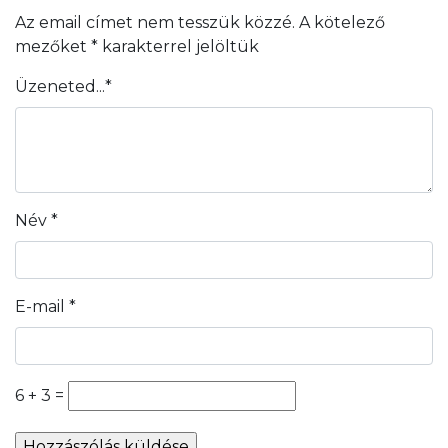
Az email címet nem tesszük közzé.
A kötelező
mezőket
*
karakterrel jelöltük
Üzeneted...
*
Név
*
E-mail
*
6 + 3 =